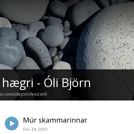
l hægri - Óli Björn
an.com/olibjorn/feed.xml
Múr skammarinnar
Dec 18, 2019