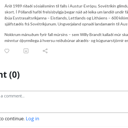
Árið 1989 riðaði sósí­al­ism­inn til falls í Aust­ur-Evr­ópu. Sov­ét­rík­in glí
skort. Í Póllandi hafði frels­is­bylgja þegar náð að leika um landið und­ir 
íbúa Eystra­salts­ríkj­anna – Eist­lands, Lett­lands og Lit­há­ens – 600 kíló­
sjálf­stæðis frá Sov­ét­ríkj­un­um. Ung­verja­land opnaði landa­mær­in til Aust­u
Nokkr­um mánuðum fyr­ir fall múrs­ins – sem Willy Brandt kallaði múr skamm
minnt­ur óþyrmi­lega á hversu reiðubún­ar alræðis- og kúg­un­ar­stjórn­ir eru
t (0)
to continue.
Log in