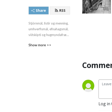
Share
RSS
Stjórnmál, listir og menning, 
umhverfismál, efnahagsmál, 
viðskipti og hugmyndafræði. 
Óli Björn Kárason er alltaf til 
Show more >>
hægri.
Commen
Log in 