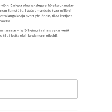
mdu við gríðarlega efna­hags­lega erfiðleika og mat­ar­
fán­um Sam­stöðu. Í ág­úst mynduðu tvær millj­ón­ir
metra langa keðju þvert yfir lönd­in, til að krefjast
r­rík­is.
­ar­inn­ar – hafði heim­ur­inn hins veg­ar verið
 til að beita eig­in lands­menn of­beldi.